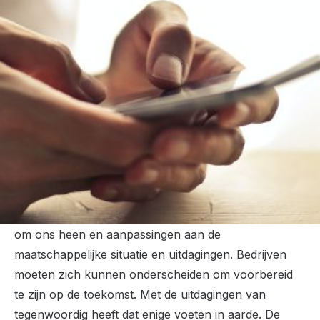
De subsidieregeling MKB Advies Voucher van
de provincie Drenthe is bedoeld voor
ondernemers die advies willen inwinnen over
verduurzaming, vernieuwing of het maken van
meer impact. De vraag vanuit Drentse
ondernemers blijft onverminderd aanwezig en
daarom stelt het college van Gedeputeerde
Staten voor dit jaar € 208.000,- extra
beschikbaar.
Ondernemen vraagt een continue blik naar de wereld
om ons heen en aanpassingen aan de
maatschappelijke situatie en uitdagingen. Bedrijven
moeten zich kunnen onderscheiden om voorbereid
te zijn op de toekomst. Met de uitdagingen van
tegenwoordig heeft dat enige voeten in aarde. De