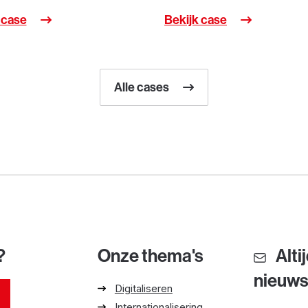
 case
Bekijk case
Alle cases
?
Onze thema's
Alti
nieuw
Digitaliseren
Internationalisering