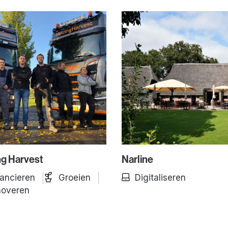
ng Harvest
Narline
nancieren
Groeien
Digitaliseren
noveren