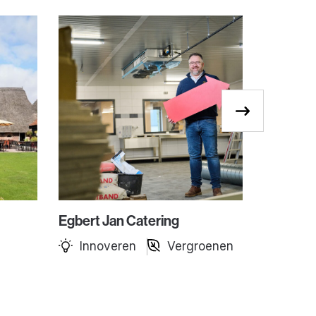
Egbert Jan Catering
Vida Lib
Innoveren
Vergroenen
Verg