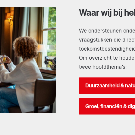
Waar wij bij h
We ondersteunen ondern
vraagstukken die direct
toekomstbestendigheid 
Om overzicht te houde
twee hoofdthema’s:
Duurzaamheid & nat
Groei, financiën & dig