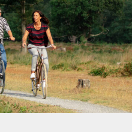
a en dagattracties:
t in ons DNA.
n van gasten, wordt
astig overzicht houden
p je afkomen.
rs in recreatie en
asbaar en gericht op