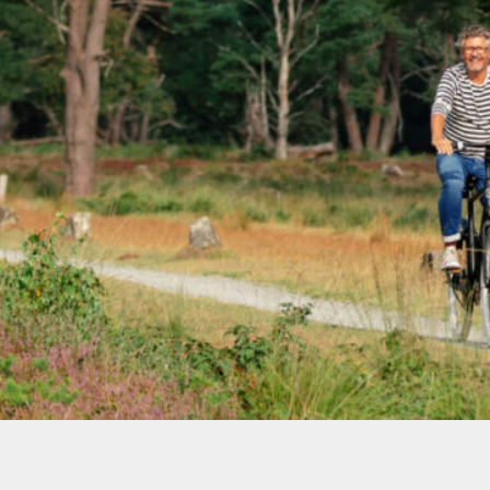
Van campings en vakantieparken tot horec
jouw bedrijf maakt Drenthe. Gastvrijheid zi
Tegelijkertijd veranderen de verwachtinge
wet- en regelgeving complexer en is het l
in alle regelingen en ontwikkelingen die o
Ik Ben Drents Ondernemer helpt onderneme
toerisme met advies dat praktisch is, toep
keuzes die wérken voor jouw bedrijf.