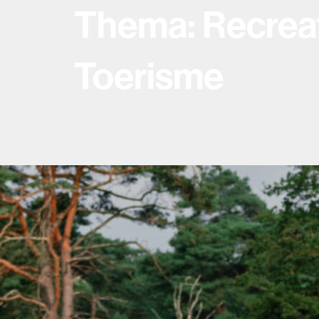
Thema: Recreat
Toerisme
Alles loopt prima, maar als je vij
vooruitkijkt: weet je dan zeker 
voor wat er komt?