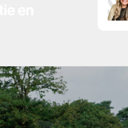
ie en
f of tien jaar
dat je klaar bent