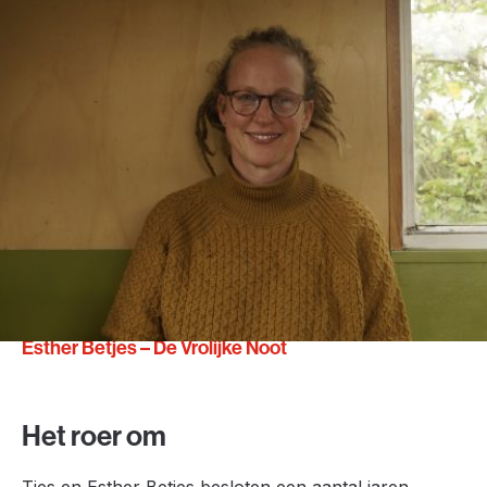
“De kracht van een netwerk zorgt
ervoor dat je er niet alleen voor
staat.”
Esther Betjes – De Vrolijke Noot
Het roer om