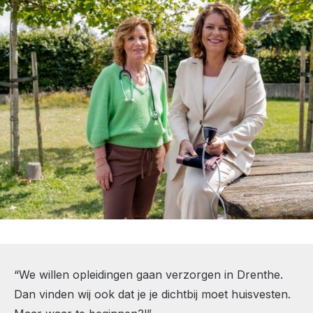
“Ik Ben Drents Ondernemer bracht
structuur aan in de groeiplannen!”
Cindy Menke – Flair Scholing
“We willen opleidingen gaan verzorgen in Drenthe.
Dan vinden wij ook dat je je dichtbij moet huisvesten.