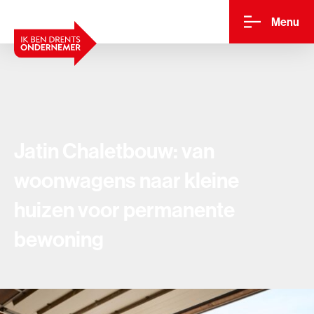
Menu
Jatin Chaletbouw: van
woonwagens naar kleine
huizen voor permanente
bewoning