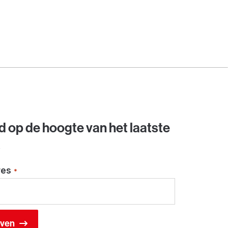
jd op de hoogte van het laatste
s
res
*