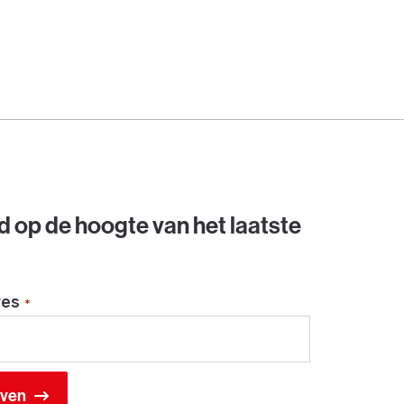
jd op de hoogte van het laatste
s
res
*