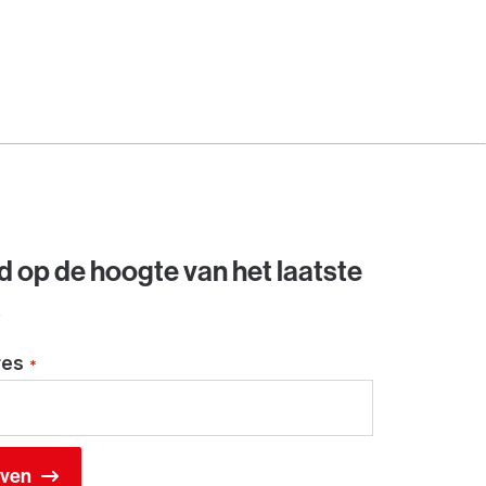
jd op de hoogte van het laatste
s
res
*