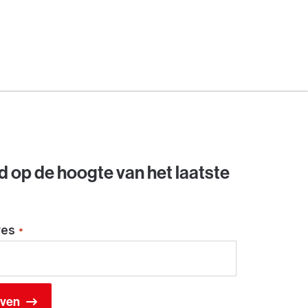
jd op de hoogte van het laatste
s
res
*