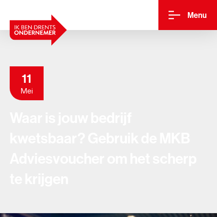
Menu
11
Mei
Waar is jouw bedrijf
kwetsbaar? Gebruik de MKB
Adviesvoucher om het scherp
te krijgen