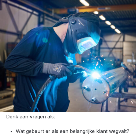
Veel ondernemers merken het: afhankelijk van een
paar grote klanten, gedoe in de keten, kosten die
blijven oplopen of te weinig grip op waar je risico
loopt. Toch wordt daar in de praktijk weinig gericht
naar gekeken.
De MKB Adviesvoucher van de provincie Drenthe is
recentelijk uitgebreid met het thema ‘economische
weerbaarheid’. Concreet betekent dat: je kunt met
subsidie een externe adviseur inschakelen die jouw
bedrijf doorlicht op kwetsbaarheden en meedenkt
over hoe je die verkleint.
Denk aan vragen als:
Wat gebeurt er als een belangrijke klant wegvalt?